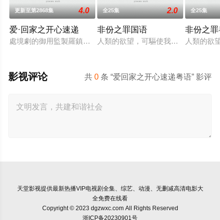
4.0
2.0
更新至第2868集
全25集
全25集
爱·回家之开心速递
非份之罪国语
非份之罪
處境劇的御用監製羅鎮岳已經準備開拍新一套處境劇，暫定叫《
人類的欲望，可驅使我們超越自我，
人類的欲
影视评论
共
0
条 “爱回家之开心速递粤语” 影评
天堂影视
提供最新热播VIP电视剧全集、综艺、动漫、无删减高清电影大
全免费在线看
Copyright © 2023 dgzwxc.com All Rights Reserved
浙ICP备20230901号