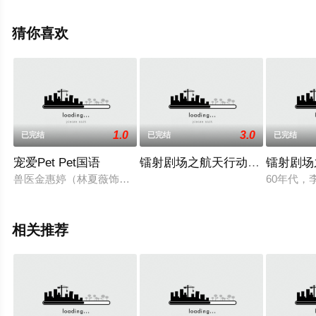
全集就上天堂电影网，更多相关信息可移步至豆瓣电视
剧、电视猫或剧情网等平台了解。
猜你喜欢
1.0
3.0
已完结
已完结
已完结
宠爱Pet Pet国语
镭射剧场之航天行动国语
镭射剧场
兽医金惠婷（林夏薇饰）信科学、做事讲规矩，与诊所众人格格
60年代，
相关推荐