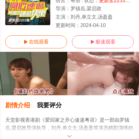
语言：
粤语
状态：
更新至2253集
- 
导演：
罗镇岳,梁启政
主演：
刘丹,单立文,汤盈盈
更新至2253集
更新时间：
2024-04-10
在线观看
极速观看


剧情介绍
我要评分
天堂影视香港剧《爱回家之开心速递粤语》是一部由罗镇
岳,梁启政导演执导，刘丹,单立文,汤盈盈等演员精彩演绎的
中国香港电视剧，手机免费观看高清未删减完整版电视剧
