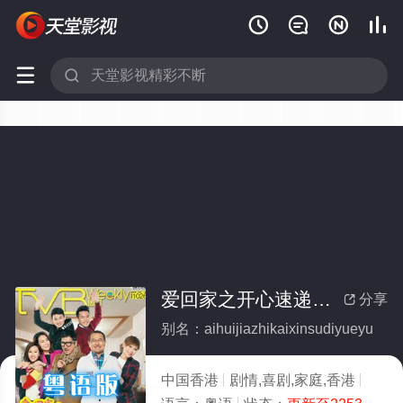






爱回家之开心速递粤语
分享

别名：aihuijiazhikaixinsudiyueyu
中国香港
剧情,喜剧,家庭,香港
2017