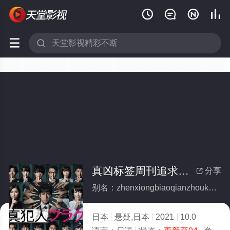






真凶标签周刊追求之人物档案(全集)
分享

别名：zhenxiongbiaoqianzhoukanzhuiqiuzhirenwudangan
日本
悬疑,日本
2021
10.0