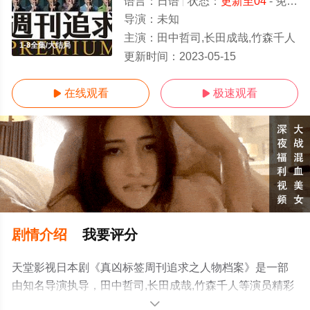
语言：
日语
状态：
更新至04
- 免费在线观看
导演：
未知
主演：
田中哲司,长田成哉,竹森千人
1-8全集/大结局
更新时间：
2023-05-15
在线观看
极速观看


剧情介绍
我要评分
天堂影视日本剧《真凶标签周刊追求之人物档案》是一部
由知名导演执导，田中哲司,长田成哉,竹森千人等演员精彩
演绎的日本电视剧，大结局剧情已揭晓（1-8全集），手机
