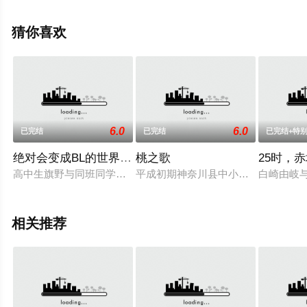
免费观看高清未删减完整版电视剧全集就上天堂电影网，
更多相关信息可移步至豆瓣电视剧、电视猫或剧情网等平
猜你喜欢
台了解。
6.0
6.0
已完结
已完结
已完结+特
绝对会变成BL的世界VS绝不想变成BL的男人最终章
桃之歌
25时，
高中生旗野与同班同学菊池曾同时向“路人”告白，虽勉强化解尴尬
平成初期神奈川县中小学间流行的《桃
白崎由岐
相关推荐