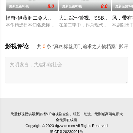
8.0
8.0
更新至第05集
更新至第03集
更新至第94
怪奇-伊藤润二令人彻夜难眠的奇异故事－
大追踪〜警视厅SSBC强行犯系
风，带有
本作精选日本知名恐怖漫画家伊藤润二笔下充满独特疯狂气息的经
在第二季中，作为现代刑侦关键力量
本剧以田
影视评论
共
0
条 “真凶标签周刊追求之人物档案” 影评
天堂影视
提供最新热播VIP电视剧全集、综艺、动漫、无删减高清电影大
全免费在线看
Copyright © 2023 dgzwxc.com All Rights Reserved
浙ICP备20230901号