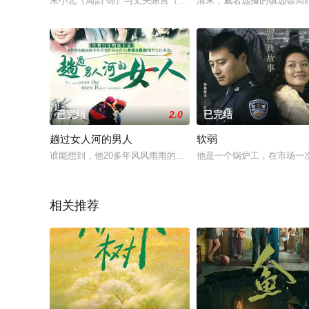
朱小北（周韵 饰）与丈夫陈言（孙红雷 饰）结婚三年了，她越
清末，威名远播的镇远镖局
已完结
2.0
已完结
趟过女人河的男人
软弱
谁能想到，他20多年风风雨雨的岁月里，先后经遇过六个女子。
他是一个锅炉工，在市场一
相关推荐