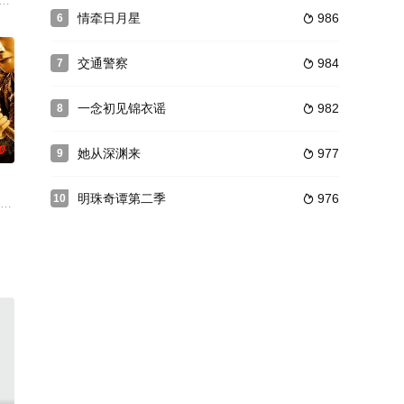
，下场
遇袭重伤，临死交代若五十年后，黄金无人认领
的行刺，在激烈的打斗之中，乾隆遗失了极为重要的乾坤扇。陈文杰（叮当 饰）
市。水库发生的一系列杀人案引起当地警方高度重视，侦察员沈鸥（陈数 饰）赶
情牵日月星
986
6

交通警察
984
7

一念初见锦衣谣
982
8

0
她从深渊来
977
9

明珠奇谭第二季
976
10

从年轻走
偷叫爷”。为了抓贼，他苦练一门绝技。在茫
策划公司老板白浪，由于意外两人不得不一起经营策划公司。在经营的过程中，
 饰）病重昏迷，皇位悬而未决，此事搅得朝中人心惶惶。在这个节骨眼上，京