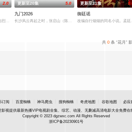
2.0
更新至20集
5.0
更新至21集
5.
九门2026
御廷谣
“江逾白，我喜欢你，哲学和生物学意义上的喜欢。”那个夜晚，他脸颊微热，
与烈云峥之间曲折动人的情感，以及他们在复杂局势中坚守初心、勇敢面对困难
长沙风云再起之时，张启山（陈伟霆 饰）与吴老狗（曾舜晞 饰）强强
改编自行烟烟的同名小说。孟廷
共
0
条 “花月” 
S订阅
百度蜘蛛
神马爬虫
搜狗蜘蛛
奇虎地图
谷歌地图
必应
堂影视
提供最新热播VIP电视剧全集、综艺、动漫、无删减高清电影大全免费在
Copyright © 2023 dgzwxc.com All Rights Reserved
浙ICP备20230901号