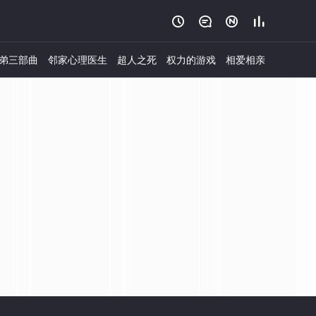




弟三部曲
邻家心理医生
超人之死
权力的游戏
相爱相亲