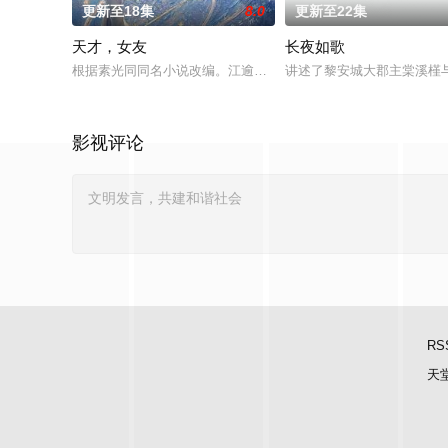
更新至18集
8.0
更新至22集
天才，女友
长夜如歌
根据素光同同名小说改编。江逾白长大以后，林知夏忽然对他说：
讲述了黎安城大郡主棠溪槿
影视评论
RS
天