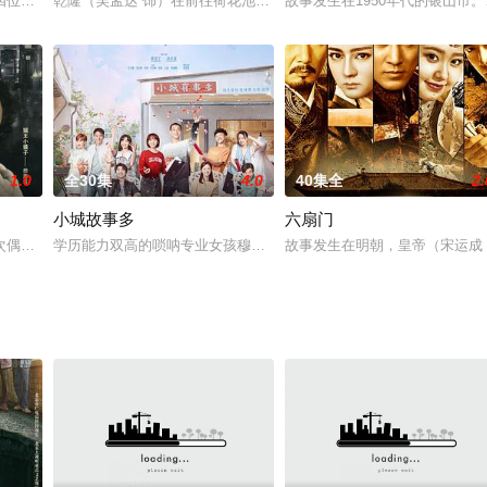
来越感觉彼此间少了往日的激情。摄影家果青（丁志诚 饰）因被妻子误解而离婚
四位镖头接到一神秘托镖人的委托押送五千两黄金。然而，托镖人离开镖局后便
乾隆（吴孟达 饰）在前往荷花池的途中遭到了刺客徐莲（舒畅 饰）
故事发生在1950年代的银山
1.0
全30集
4.0
40集全
2.
小城故事多
六扇门
她们给过他大喜，也让他大悲；命运之神教他们一个个前前后后牵着他，拽着他
次偶然的遭遇，让他当了警察，开始抓小偷。他的豪言壮语只是“打死也不能管小
学历能力双高的唢呐专业女孩穆笛因病回家疗养，遇到了聪明能干的
故事发生在明朝，皇帝（宋运成