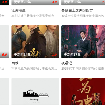
4.0
更新至28集
3.0
更新至08集
9.
江海潮生
吾凰在上之凤御四方
南县委、郁南县人民政府共同拍摄的20集乡村振兴主题剧集。该剧聚焦都市青
季女生苏琳（黄杨钿甜 饰），虽自小被父母忽视，在艰苦环境中长大，但她始
本剧讲述了状元实业家张謇创办大生企业，实业报国的故事。甲午战
改编自快看漫画作者嗷小泽的独
5.0
更新至14集
1.0
更新至17集
10.
南戏
夜语记
鉴定技术的支持下，通过摸排、勘查等传统刑侦手段，接连破获数起重案要案的艰
故事——用一场精心策划的“夏令营”完成复仇的受害者；临终前与遗憾和解的“
军阀混战的民国奉城，玉佛头离奇失窃，戏班主横尸戏台，将冷血少
2025年7月网络剧备案当代 都