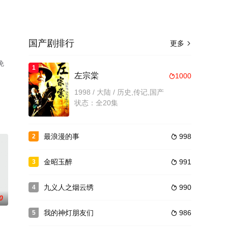
国产剧排行
更多

免
1
左宗棠
1000

1998 / 大陆 / 历史,传记,国产
状态：全20集
最浪漫的事
998
2

金昭玉醉
991
3

九义人之烟云绣
990
4

0
我的神灯朋友们
986
5
