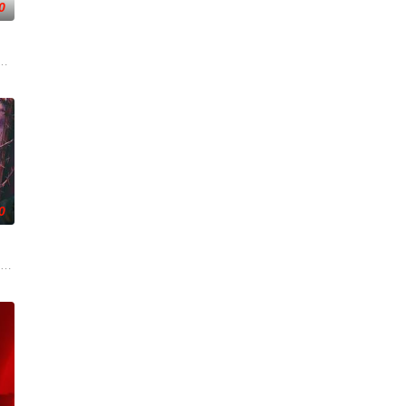
0
年返乡主
终刻苦学习，憧憬未来。为此，苏琳苦练口语并
争后，国家蒙羞，张謇虽高中状元，却渴望寻求强国之路。他毅然弃政从商，殚
家连载漫画《吾凰在上》。现代少女奚圆（姜贞羽 饰）因意外踏入玄机界，继
0
难过程
无用之人”；共享同一具躯体的人格“刮刮
帅许又安与昆曲名伶荣筱楠推向不死不休的对立绝境。而他们不知，对方正是自
市 海南越酷文化传媒有限公司