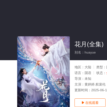
花月(全集)
别名：huayue
地区：
大陆
类型：
语言：
国语
状态：
导演：
未知
主演：
黄婷婷,权裴伦
更新时间：
2025-06-
在线观看
