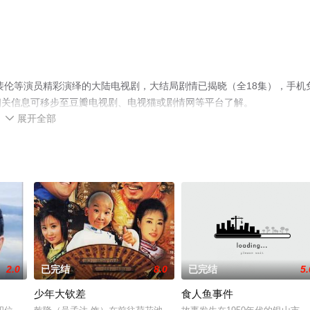
裴伦等演员精彩演绎的大陆电视剧，大结局剧情已揭晓（全18集），手机
相关信息可移步至豆瓣电视剧、电视猫或剧情网等平台了解。
展开全部

2.0
已完结
8.0
已完结
5.
少年大钦差
食人鱼事件