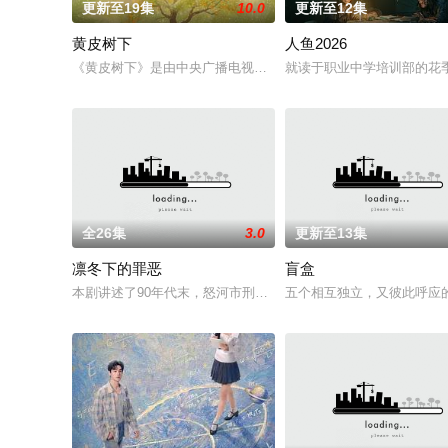
更新至19集
10.0
更新至12集
黄皮树下
人鱼2026
《黄皮树下》是由中央广播电视总台农业农村节目中心联合中共郁
就读于职业中学培训部的花
全26集
3.0
更新至13集
凛冬下的罪恶
盲盒
本剧讲述了90年代末，怒河市刑侦支队在无普及监控、无DNA
五个相互独立，又彼此呼应的