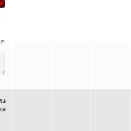
0
还听见自
的爱情故事。通过剧中主人公在成长的道路上，
联手，携手霍仙姑（陈瑶 饰）与九门诸人共赴冒险奇局。一桩401部队的神秘
辉，大平王朝有史以来个以女子进士科三元及第入翰林院的奇女子。十年前的
影评
爬虫
线看