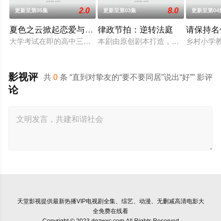
2.0
8.0
更新至第05集
更新至第03集
更新至第04
夏色之云掀起恋爱与风暴
律政节拍：逆转法庭
请保持名
大学考试在即的高中三年级生武宫夏辉（深田龙生饰），在经历
本剧由原创剧本打造，是一部法律剧，
乡村小学
影视评
共
0
条 “直到对挚友的“要不要同居”说出“好”” 影评
论
天堂影视
提供最新热播VIP电视剧全集、综艺、动漫、无删减高清电影大
全免费在线看
Copyright © 2023 dgzwxc.com All Rights Reserved